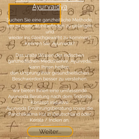
Ayurvaidya
Suchen Sie eine ganzheitliche Methode,
um zu mehr Wohlbefinden zu gelangen
und
wieder ins Gleichgewicht zu kommen?
Kennen Sie Ayurveda?
Das uralte Wissen der indischen
ganzheitlichen Medizinlehre, Ayurveda,
kann Ihnen helfen,
den Ursprung ihrer gesundheitlichen
Beschwerden besser zu verstehen.
Wir bieten Ihnen eine umfassende
Ayurveda Beratung nach dem Tridosha
Konzept inklusive
Ayurveda Ernährungsberatung sowie die
Panchakarma Kur in Deutschland oder
Kerala / Indien an.
Weiter...