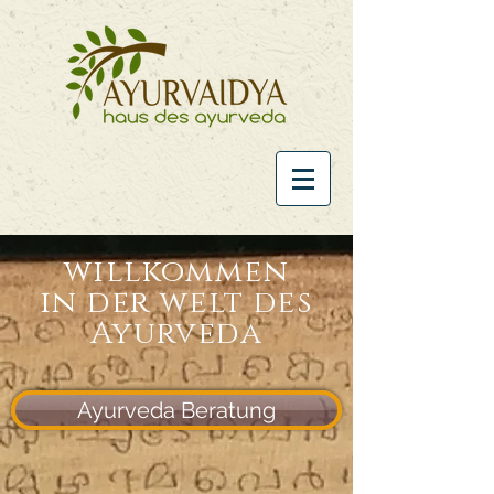
willkommen
in der
welt
des
Ayurveda
Ayurveda Beratung