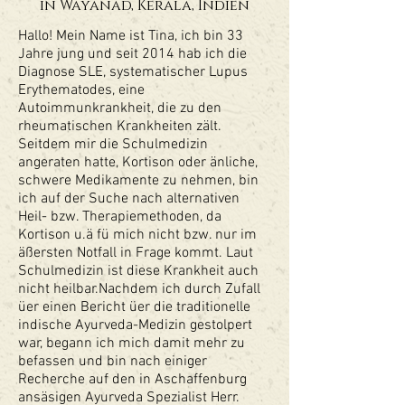
in Wayanad, Kerala, Indien
Hallo! Mein Name ist Tina, ich bin 33
Jahre jung und seit 2014 hab ich die
Diagnose SLE, systematischer Lupus
Erythematodes, eine
Autoimmunkrankheit, die zu den
rheumatischen Krankheiten zält.
Seitdem mir die Schulmedizin
angeraten hatte, Kortison oder änliche,
schwere Medikamente zu nehmen, bin
ich auf der Suche nach alternativen
Heil- bzw. Therapiemethoden, da
Kortison u.ä fü mich nicht bzw. nur im
äßersten Notfall in Frage kommt. Laut
Schulmedizin ist diese Krankheit auch
nicht heilbar.Nachdem ich durch Zufall
üer einen Bericht üer die traditionelle
indische Ayurveda-Medizin gestolpert
war, begann ich mich damit mehr zu
befassen und bin nach einiger
Recherche auf den in Aschaffenburg
ansäsigen
Ayurveda Spezialist Her
r.