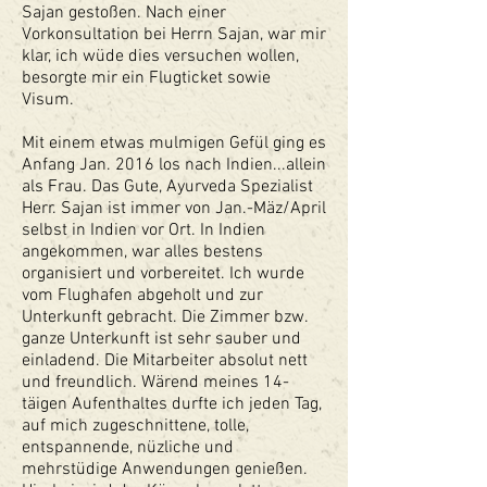
Sajan gestoßen. Nach einer
Vorkonsultation bei Herrn Sajan, war mir
klar, ich wüde dies versuchen wollen,
besorgte mir ein Flugticket sowie
Visum.
Mit einem etwas mulmigen Gefül ging es
Anfang Jan. 2016 los nach Indien...allein
als Frau. Das Gute,
Ayurveda Spezialist
Her
r. Sajan ist immer von Jan.-Mäz/April
selbst in Indien vor Ort. In Indien
angekommen, war alles bestens
organisiert und vorbereitet. Ich wurde
vom Flughafen abgeholt und zur
Unterkunft gebracht. Die Zimmer bzw.
ganze Unterkunft ist sehr sauber und
einladend. Die Mitarbeiter absolut nett
und freundlich. Wärend meines 14-
täigen Aufenthaltes durfte ich jeden Tag,
auf mich zugeschnittene, tolle,
entspannende, nüzliche und
mehrstüdige Anwendungen genießen.