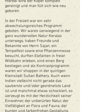
Hierbei wird der Köper komplett
gereinigt und man fült sich wie neu
geboren.
In der Freizeit war ein sehr
abwechslungsreiches Programm
geboten. Wir waren üerwiegend in der
ganz wundervollen Natur Keralas
unterwegs, haben Freunde und
Bekannte von Herrn Sajan, ein
Tempelfest sowie eine Pflanzenmesse
besucht, durften Elefanten in freier
Wildbahn erleben, sind einen Berg
bestiegen und als Kontrastprogramm
waren wir shoppen in der quirligen
Kleinstadt Sultan Bathery. Auch wenn
Indien vielleicht nicht gerade das
sauberste und/oder geordnetste Land
ist und manchmal etwas schockiert, so
üerzeugt es mit der Herzlichkeit seiner
Einwohner, der unberürten Natur, der
Vielfätigkeit an Flora und Fauna, der
bunten und farbenfrohen Gestaltung,