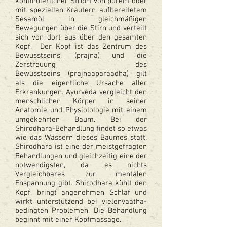
kontinuierlicher Strom von purem oder
mit speziellen Kräutern aufbereitetem
Sesamöl in gleichmäßigen
Bewegungen über die Stirn und verteilt
sich von dort aus über den gesamten
Kopf. Der Kopf ist das Zentrum des
Bewusstseins, (prajna) und die
Zerstreuung des
Bewusstseins (prajnaaparaadha) gilt
als die eigentliche Ursache aller
Erkrankungen. Ayurveda vergleicht den
menschlichen Körper in seiner
Anatomie und Physiolologie mit einem
umgekehrten Baum. Bei der
Shirodhara-Behandlung findet so etwas
wie das Wässern dieses Baumes statt.
Shirodhara ist eine der meistgefragten
Behandlungen und gleichzeitig eine der
notwendigsten, da es nichts
Vergleichbares zur mentalen
Enspannung gibt. Shirodhara kühlt den
Kopf, bringt angenehmen Schlaf und
wirkt unterstützend bei vielenvaatha-
bedingten Problemen. Die Behandlung
beginnt mit einer Kopfmassage.