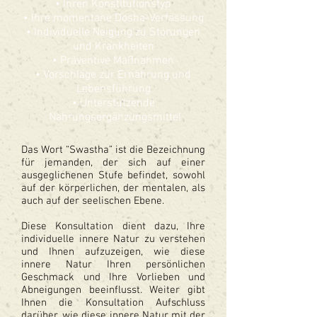
• Ihren Konstitutionstyp
• Ihre momentane Dosha-Verfassung
• Individuelle Neigung zu Störungen
und Krankheiten
• Präventive Maßnahmen
• Vorschläge zur Ernährung und
Lebensführung
• Unterstützende
Nahrungsergänzungsmittel
Das Wort “Swastha” ist die Bezeichnung
für jemanden, der sich auf einer
ausgeglichenen Stufe befindet, sowohl
auf der körperlichen, der mentalen, als
auch auf der seelischen Ebene.
Diese Konsultation dient dazu, Ihre
individuelle innere Natur zu verstehen
und Ihnen aufzuzeigen, wie diese
innere Natur Ihren persönlichen
Geschmack und Ihre Vorlieben und
Abneigungen beeinflusst. Weiter gibt
Ihnen die Konsultation Aufschluss
darüber, wie diese innere Natur mit der