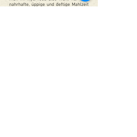
nahrhafte, üppige und deftige Mahlzeit
und einen sinnlichen Genuss, sondern
eine Qualität, die mit einer wirklichen
Bejaung zum Leben einhergeht.
Einfach und abwechslungsreich
- Die
Einfachheit der Mahlzeiten beugt der
Entstehung von Schlacken und Giften
vor, die möglicherweise durch eine
ungünstige Kombination einzelner
Zutaten entstehen. Andererseits hilft
eine Vielfalt und Abwechslung von
Mahlzeit zu Mahlzeit, den Körper mit
allen notwendigen Nährstoffen zu
versorgen.
Traditionell
- solche Gerichte, die aus
dem kollektiven Bewusstsein einer
Region stammen, sind in der Regel
auch für Bewohner der jeweiligen
Region die besten. Andererseits sollte
die Ernährung aber auch nicht zu starr
und orthodox werden. Das ganze
Universum ist dynamisch und daher ist
es sinnvoll, wenn die Ernährungskultur