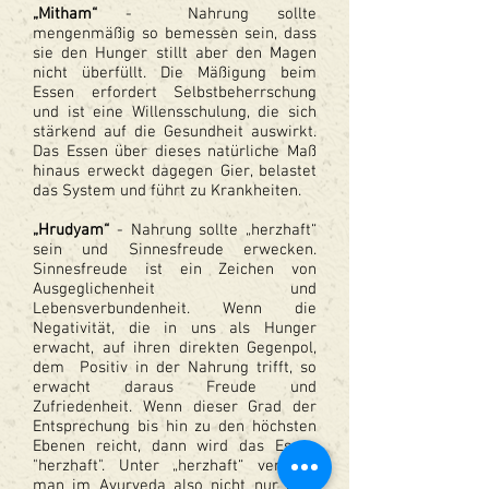
„Mitham“
- Nahrung sollte
mengenmäßig so bemessen sein, dass
sie den Hunger stillt aber den Magen
nicht überfüllt. Die Mäßigung beim
Essen erfordert Selbstbeherrschung
und ist eine Willensschulung, die sich
stärkend auf die Gesundheit auswirkt.
Das Essen über dieses natürliche Maß
hinaus erweckt dagegen Gier, belastet
das System und führt zu Krankheiten.
„Hrudyam“
- Nahrung sollte „herzhaft“
sein und Sinnesfreude erwecken.
Sinnesfreude ist ein Zeichen von
Ausgeglichenheit und
Lebensverbundenheit. Wenn die
Negativität, die in uns als Hunger
erwacht, auf ihren direkten Gegenpol,
dem Positiv in der Nahrung trifft, so
erwacht daraus Freude und
Zufriedenheit. Wenn dieser Grad der
Entsprechung bis hin zu den höchsten
Ebenen reicht, dann wird das Essen
"herzhaft". Unter „herzhaft“ versteht
man im Ayurveda also nicht nur eine