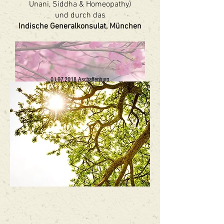
Unani, Siddha & Homeopathy)
und durch das
Indische Generalkonsulat, München
Ayurveda- &
Yoga-Tag
01.07.2018
Aschaffenburg
Organisiert von
Ayurvaidya
Weitere Infos folgen noch