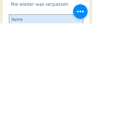
Nie wieder was verpassen
Jetzt abonnieren
Folgen Sie Uns:
Artikel:
Ayurvedische Öle
Schwermetale im Ayurveda
Burn-out-Syndrom
Das Konzept von Agni
Osteoporose & Arthrose
Einnahme Ayurvedischer...
Borreliose
© Ayurvaidya2017