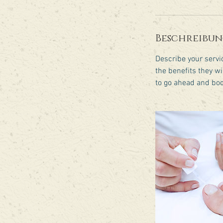
.
Beschreibu
Describe your servic
the benefits they w
to go ahead and boo